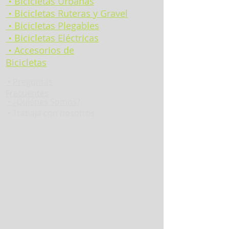
• Bicicletas Urbanas
• Bicicletas Ruteras y Gravel
• Bicicletas Plegables
• Bicicletas Eléctricas
• Accesorios de
Bicicletas
•
Preguntas
Frecuentes
•
¿Quiénes Somos?
• Trabaja con nosotros