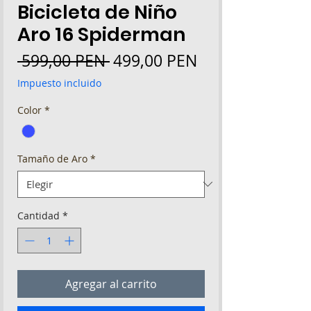
Bicicleta de Niño
Aro 16 Spiderman
Precio
Precio
 599,00 PEN 
499,00 PEN
de
Impuesto incluido
oferta
Color
*
Tamaño de Aro
*
Cantidad
*
Agregar al carrito