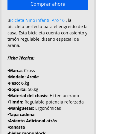
Comprar ahora
B
icicleta Niño infantil Aro 16
, la
bicicleta perfecta para el engreído de la
casa, Esta bicicleta cuenta con asiento y
timón regulable, diseño especial de
araña.
Ficha Técnica:
•Marca:
Cross
•Modelo:
Araña
•Peso: 6
.kg
•Soporta:
50.kg
•Material del chasis:
Hi ten acerado
•Timón:
Regulable potencia reforzada
•Maniguetas:
Ergonómicas
•Tapa cadena
•Asiento Adicional atrás
•canasta
•bielas monoblock