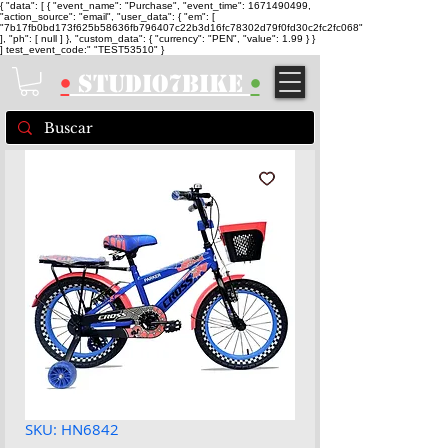
{ "data": [ { "event_name": "Purchase", "event_time": 1671490499,
"action_source": "email", "user_data": { "em": [
"7b17fb0bd173f625b58636fb796407c22b3d16fc78302d79f0fd30c2fc2fc068"
], "ph": [ null ] }, "custom_data": { "currency": "PEN", "value": 1.99 } }
] test_event_code:" "TEST53510" }
•
STUDIO7BIKE
•
SKU: HN6842