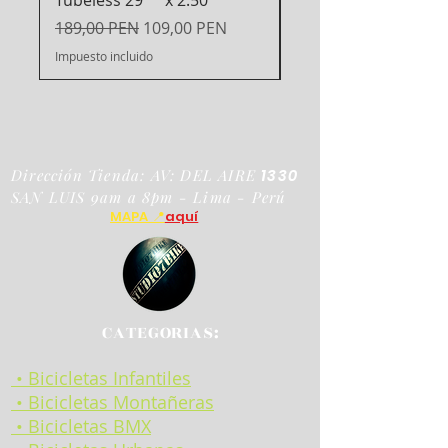
Precio
99,00 PEN
Precio
Precio de oferta
189,00 PEN
109,00 PEN
Impuesto incluido
Impuesto incluido
Dirección Tienda: AV: DEL AIRE
1330
SAN LUIS 9am a 8pm - Lima - Perú
MAPA 📍
aquí
CATEGORIAS:
• Bicicletas Infantiles
• Bicicletas Montañeras
• Bicicletas BMX