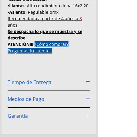
•Llantas:
Alto rendimiento lona 16x2.20
•Asiento:
Regulable bmx
Recomendado a partir de
4
años a
8
años
Se despacha lo que se muestra y se
describe
ATENCIÓN!!!
¿Cómo comprar?
Preguntas frecuentes
Tiempo de Entrega
¡Los más rápidos en entregarte tu
Medios de Pago
Bicicleta!
24h Lima / De 2 a 3 días
provincias dependiendo el destino /
¡Recibimos Todos Los Medios de
Entregas urgentes el mismo día previa
Garantía
Pago!
Pago contra entrega: Podrán
coordinación a Fono-Compras:
pagar al momento de la entrega su
¡Garantía Real De Nuestras
975194506 WhatsApp - Llega armada y
producto y pagar con efectivo, cualquier
Bicicletas!
Garantía de 1 año por chasis
lista para manejar o en caja sellada.