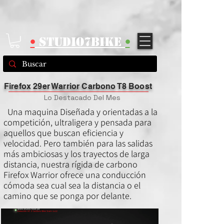
{ "data": [ { "event_name": "Purchase", "event_time": 1671490499,
"action_source": "email", "user_data": { "em": [
"7b17fb0bd173f625b58636fb796407c22b3d16fc78302d79f0fd30c2fc2fc068"
], "ph": [ null ] }, "custom_data": { "currency": "PEN", "value": 1.99 } }
] test_event_code:" "TEST53510" }
•
STUDIO7BIKE
•
Firefox 29er Warrior Carbono T8 Boost
Lo Destacado Del Mes
Una maquina Diseñada y orientadas a la
competición, ultraligera y pensada para
aquellos que buscan eficiencia y
velocidad. Pero también para las salidas
más ambiciosas y los trayectos de larga
distancia, nuestra rígida de carbono
Firefox Warrior ofrece una conducción
cómoda sea cual sea la distancia o el
camino que se ponga por delante.​​​​​​​