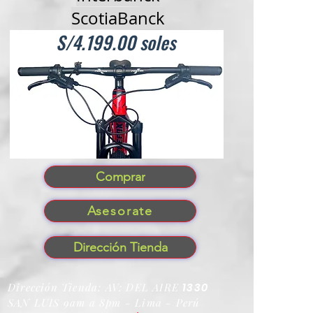
ScotiaBanck
S/4.199.00 soles
Comprar
Asesorate
Dirección Tienda
Dirección Tienda: AV: DEL AIRE
1330
SAN LUIS 9am a 8pm - Lima - Perú