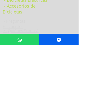
• Bicicletas Eléctricas
• Accesorios de
Bicicletas
•
Preguntas
Frecuentes
•
¿Quiénes Somos?
• Trabaja con nosotros