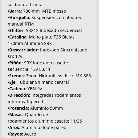
soldadura frontal
•Barra:
780.mm MTB mosso
•Horquilla:
Suspensión con bloqueo
manual RTM
•Shifter:
SRX12 Indexado secuencial
•Catalina:
Mono plato T36 Bielas
170mm Aluminio SRX
•Descarrilador:
Indexado Sincronizado
srx 12v
•Piñón:
SRX Indexado casette
secuencial 12v 50/11
•Frenos:
Zoom Hidráulicos disco MX-385
•Eje:
Tubular Shimano central
•Cadena:
YBN 9v
•Dirección:
Integradas rodamientos
internos Tapered
•Potencia:
Aluminio 50mm
•Masas:
Quando de
rodamientos aluminio casette 11/36
•Aros:
Aluminio doble pared
•Rayos:
Acero