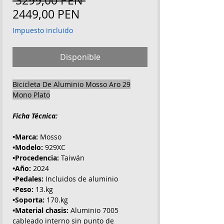
 3299,00 PEN 
Precio
2449,00 PEN
de
Impuesto incluido
oferta
Disponible
Bicicleta De Aluminio Mosso Aro 29
Mono Plato
Ficha Técnica:
•Marca:
Mosso
•Modelo:
929XC
•Procedencia:
Taiwán
•Año:
2024
•Pedales:
Incluidos de aluminio
•Peso:
13.kg
•Soporta:
170.kg
•Material chasis:
Aluminio 7005
cableado interno sin punto de