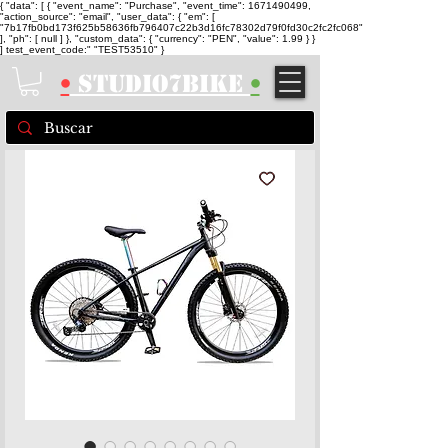
{ "data": [ { "event_name": "Purchase", "event_time": 1671490499,
"action_source": "email", "user_data": { "em": [
"7b17fb0bd173f625b58636fb796407c22b3d16fc78302d79f0fd30c2fc2fc068"
], "ph": [ null ] }, "custom_data": { "currency": "PEN", "value": 1.99 } }
] test_event_code:" "TEST53510" }
•
STUDIO7BIKE
•