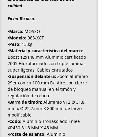
calidad.
Ficha Técnica:
•Marca:
MOSSO
•Modelo:
983-XCT
•Peso:
13.kg
•Material y caracteristica del marco:
Boost 12x148.mm Aluminio certificado
7005 Hidroformado con triple laminas
super ligeras, Cables enrutados
•Suspensión delantera:
Zoom aluminio
29er conica 100.mm De Aire con cierre
de bloqueo manual en el timón y
regulación de rebote
•Barra de timón:
Aluminio V12 Ø 31,8
mm x Ø 22,2.mm X 800.mm de largo
modificable
•Codo:
Aluminio Tronasolado Enlee
XR430 31.8.MM X 45.MM
•Poste de asiento:
Aluminio