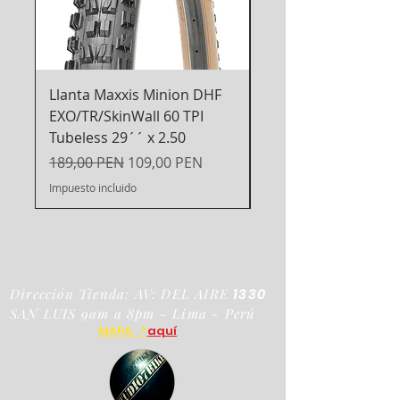
Diners - Bcp - Interbank Billeteras
digitales
Llanta Maxxis Minion DHF
Espejo Retrovisor R
EXO/TR/SkinWall 60 TPI
para Bicicleta
Tubeless 29´´ x 2.50
Precio
99,00 PEN
Precio
Precio de oferta
189,00 PEN
109,00 PEN
Impuesto incluido
Impuesto incluido
Dirección Tienda: AV: DEL AIRE
1330
SAN LUIS 9am a 8pm - Lima - Perú
MAPA 📍
aquí