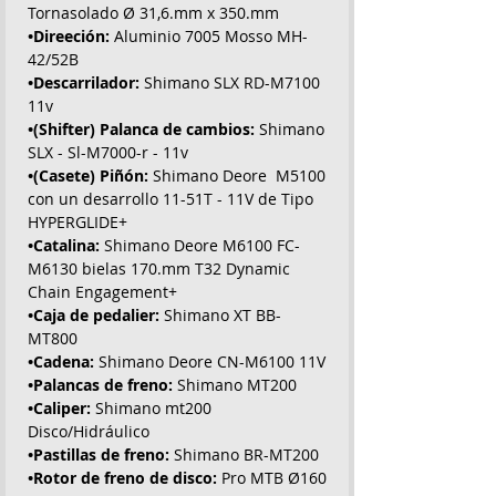
Tornasolado Ø 31,6.mm x 350.mm
•Direeción:
Aluminio 7005 Mosso MH-
42/52B
•Descarrilador:
Shimano SLX RD-M7100
11v
•(Shifter) Palanca de cambios:
Shimano
SLX - Sl-M7000-r - 11v
•(Casete) Piñón:
Shimano Deore M5100
con un desarrollo 11-51T - 11V de Tipo
HYPERGLIDE+
•Catalina:
Shimano Deore M6100 FC-
M6130 bielas 170.mm T32 Dynamic
Chain Engagement+
•Caja de pedalier:
Shimano XT BB-
MT800
•Cadena:
Shimano Deore CN-M6100 11V
•Palancas de freno:
Shimano MT200
•Caliper:
Shimano mt200
Disco/Hidráulico
•Pastillas de freno:
Shimano BR-MT200
•Rotor de freno de disco:
Pro MTB Ø160