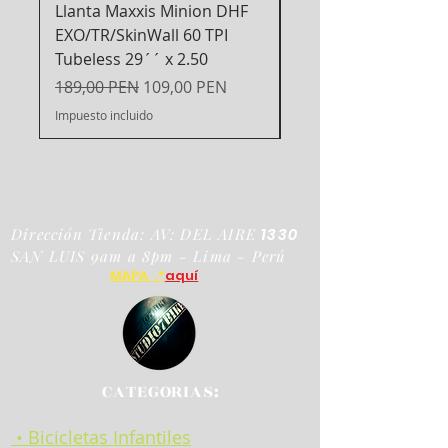
Llanta Maxxis Minion DHF
Espejo Retrovisor R
EXO/TR/SkinWall 60 TPI
para Bicicleta
Tubeless 29´´ x 2.50
Precio
99,00 PEN
Precio
Precio de oferta
189,00 PEN
109,00 PEN
Impuesto incluido
Impuesto incluido
Dirección Tienda: AV: DEL AIRE
1330
SAN LUIS 9am a 8pm - Lima - Perú
MAPA 📍
aquí
CATEGORIAS:
• Bicicletas Infantiles