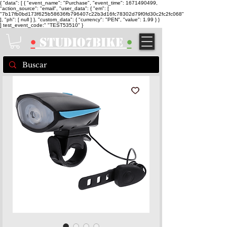
{ "data": [ { "event_name": "Purchase", "event_time": 1671490499,
"action_source": "email", "user_data": { "em": [
"7b17fb0bd173f625b58636fb796407c22b3d16fc78302d79f0fd30c2fc2fc068"
], "ph": [ null ] }, "custom_data": { "currency": "PEN", "value": 1.99 } }
] test_event_code:" "TEST53510" }
•
STUDIO7BIKE
•