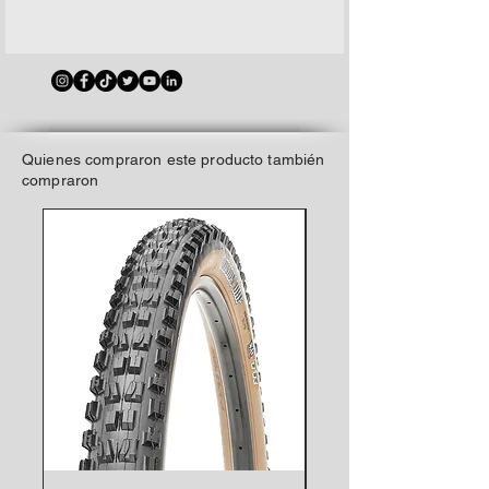
pagar con efectivo, cualquier tarjeta
1 a 2 días Lima / De 2 a 3 días provincias
de crédito o débito, transferencia,
dependiendo el destino / Entregas
depósito etc...
urgentes el mismo día previa
Pago adelantado: Todas las tarjetas
coordinación a
aceptamos, Pago Efectivo, Mercado
Fonocompras: 975194506 Whastsapp -
Pago, Transferencia, Banca Por
Llega armada y lista o en caja sellada.
Quienes compraron este producto también
internet, Depósitos etc...
compraron