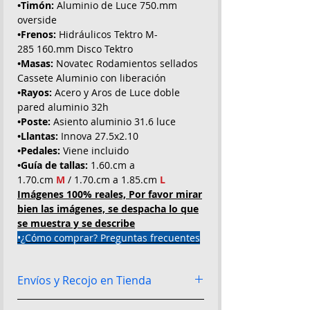
•Timón:
Aluminio de Luce 750.mm
overside
•Frenos:
Hidráulicos Tektro M-
285 160.mm Disco Tektro
•Masas:
Novatec Rodamientos sellados
Cassete Aluminio con liberación
•Rayos:
Acero y Aros de Luce doble
pared aluminio 32h
•Poste:
Asiento aluminio 31.6 luce
•Llantas:
Innova 27.5x2.10
•Pedales:
Viene incluido
•Guía de tallas:
1.60.cm a
1.70.cm
M
/ 1.70.cm a 1.85.cm
L
Imágenes 100% reales, Por favor mirar
bien las imágenes, se despacha lo que
se muestra y se describe
•¿Cómo comprar? Preguntas frecuentes
Envíos y Recojo en Tienda
Envío Flex:
Llega el mismo día