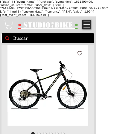
{ "data": [ { "event_name": "Purchase", "event_time": 1671490499,
"action_source": "email", "user_data": { "em": [
"7b17fb0bd173f625b58636fb796407c22b3d16fc78302d79f0fd30c2fc2fc068"
], "ph": [ null ] }, "custom_data": { "currency": "PEN", "value": 1.99 } }
] test_event_code:" "TEST53510" }
•
STUDIO7BIKE
•