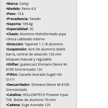
•Marca:
Camp
•Modelo
: Fenix 4.0
•Peso:
13.k
•Procedencia:
Taiwán
•Soporta:
169.kg
•Especialidad
: XC
•Chasis:
Aluminio Hidroformado pipa
cónica cableado interno
•Dirección:
Tapered 1.1./8 aluminio
•Suspensión:
Aire De aluminio doble
barra, central de aleación 120.mm
bloqueo manual y regulable
•Shifter:
(palancas) Shimano Deore M-
6100 Sincronizado 12v
•Piñón:
Cassete Acerado Suget HG-
51/11
•Descarrilador:
Shimano Deore M-6100
Sincronizado
•Catalina:
HOLLOWTECH Proweel Irpax
T36 Bielas de aluminio 70.mm
•Cadena:
Suge Acerada 12V