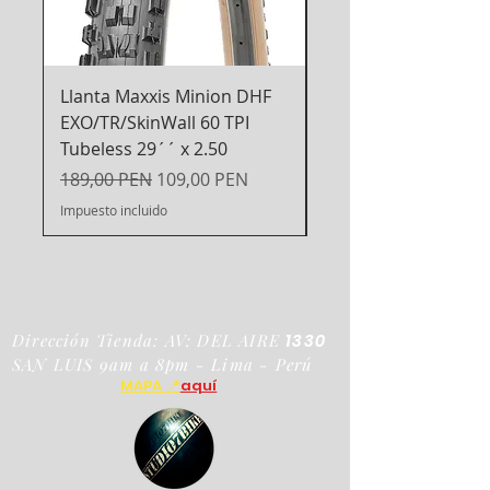
Diners - Bcp - Interbank Billeteras
digitales
Llanta Maxxis Minion DHF
Espejo Retrovisor R
EXO/TR/SkinWall 60 TPI
para Bicicleta
Tubeless 29´´ x 2.50
Precio
99,00 PEN
Precio
Precio de oferta
189,00 PEN
109,00 PEN
Impuesto incluido
Impuesto incluido
Dirección Tienda: AV: DEL AIRE
1330
SAN LUIS 9am a 8pm - Lima - Perú
MAPA 📍
aquí