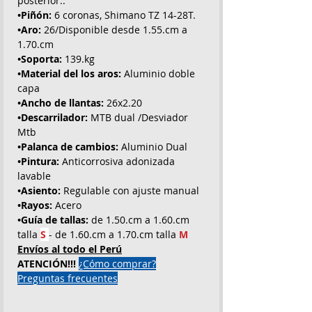
posterior..
•Piñón:
6 coronas, Shimano TZ 14-28T.
•Aro:
26/Disponible desde 1.55.cm a
1.70.cm
•Soporta:
139.kg
•Material del los aros:
Aluminio doble
capa
•Ancho de llantas:
26x2.20
•Descarrilador:
MTB dual /Desviador
Mtb
•Palanca de cambios:
Aluminio Dual
•Pintura:
Anticorrosiva adonizada
lavable
•Asiento:
Regulable con ajuste manual
•Rayos:
Acero
•Guía de tallas:
de 1.50.cm a 1.60.cm
talla
S
- de 1.60.cm a 1.70.cm talla
M
Envíos al todo el Perú
ATENCIÓN!!!
¿Cómo comprar?
Preguntas frecuentes