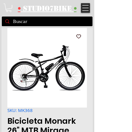
•
STUDIO7BIKE
•
SKU: MK368
Bicicleta Monark
26" MTB Mirage